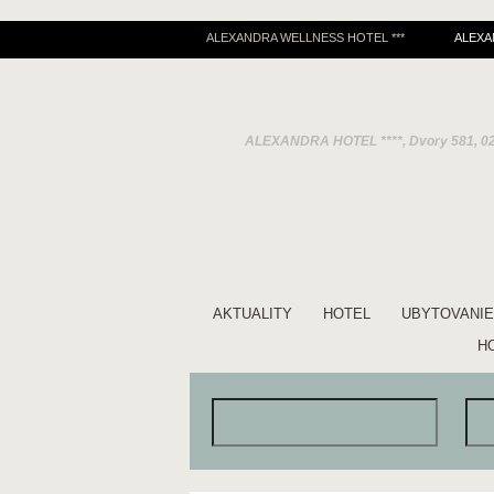
ALEXANDRA WELLNESS HOTEL ***
ALEXA
ALEXANDRA HOTEL ****, Dvory 581, 0
AKTUALITY
HOTEL
UBYTOVANIE
H