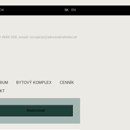
OK
SK
EN
2 4666 000, email:
recepcia@alexandrahotel.sk
RIUM
BYTOVÝ KOMPLEX
CENNÍK
KT