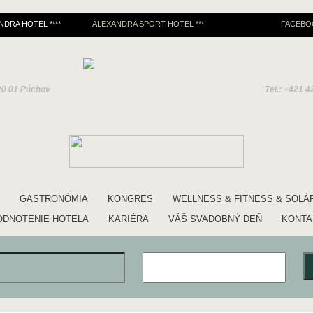
NDRA HOTEL ****
ALEXANDRA SPORT HOTEL ***
FACEBO
20 01 Púchov
Tel.: +421 4
GASTRONÓMIA
KONGRES
WELLNESS & FITNESS & SOLÁ
ODNOTENIE HOTELA
KARIÉRA
VÁŠ SVADOBNÝ DEŇ
KONTA