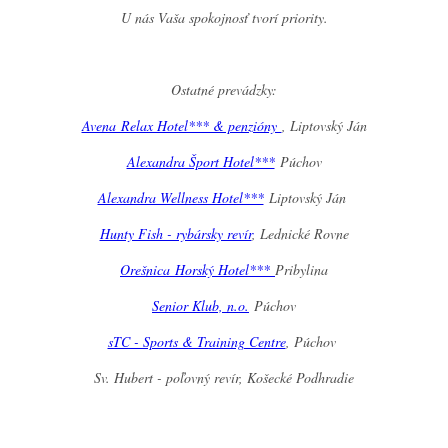
U nás Vaša spokojnosť tvorí priority.
Ostatné prevádzky:
Avena Relax Hotel*** & penzióny
, Liptovský Ján
Alexandra Šport Hotel***
Púchov
Alexandra Wellness Hotel***
Liptovský Ján
Hunty Fish - rybársky revír
, Lednické Rovne
Orešnica Horský Hotel***
Pribylina
Senior Klub, n.o.
Púchov
sTC - Sports & Training Centre
, Púchov
Sv. Hubert - poľovný revír, Košecké Podhradie