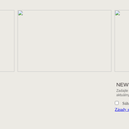
NEW
Zadajte
aktuáln
Súhla
Zásady 