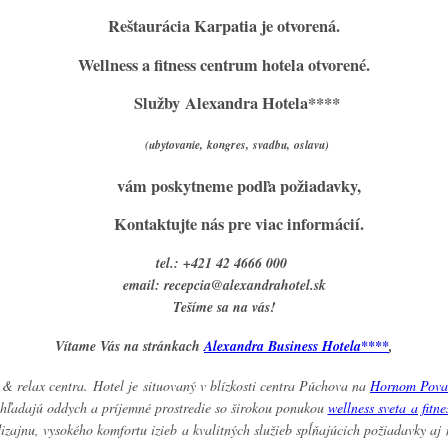
Reštaurácia Karpatia
je otvorená.
Wellness a fitness ce
ntrum
hotela otvorené.
Služby
Alexandra Hotela****
(ubytovanie, kongres, svadbu, oslavu)
vám poskytneme podľa požiadavky,
Kontaktujte nás pre viac informácií.
tel.:
+421 42 4666 000
email: recepcia@alexandrahotel.sk
Tešíme sa na vás!
Vítame Vás na stránkach
Alexandra Business Hotela****
,
 & relax centra. Hotel je situovaný v blízkosti centra Púchova na
Hornom Pova
rí hľadajú oddych a príjemné prostredie so širokou ponukou
wellness sveta a fitnes
zajnu, vysokého komfortu izieb a kvalitných služieb spĺňajúcich požiadavky aj 