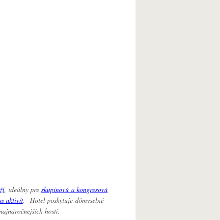
ží
, ideálny pre
skupinovú a kongresovú
s aktivít
. Hotel poskytuje dômyselné
najnáročnejších hostí.