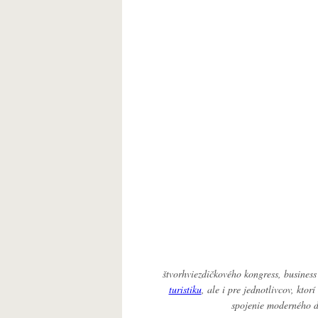
štvorhviezdičkového kongress, business
turistiku
, ale i pre jednotlivcov, kto
spojenie moderného di